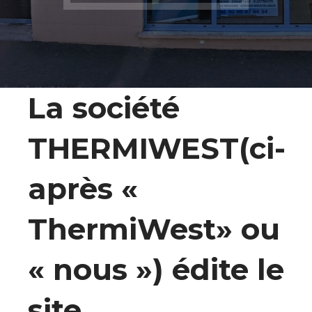
La société
THERMIWEST(ci-
après «
ThermiWest» ou
«
nous
») édite le
site